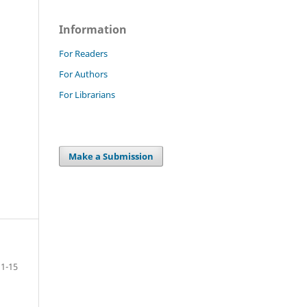
Information
For Readers
For Authors
For Librarians
Make a Submission
1-15