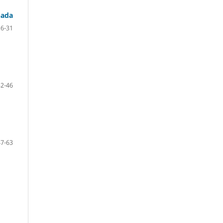
nada
16-31
32-46
47-63