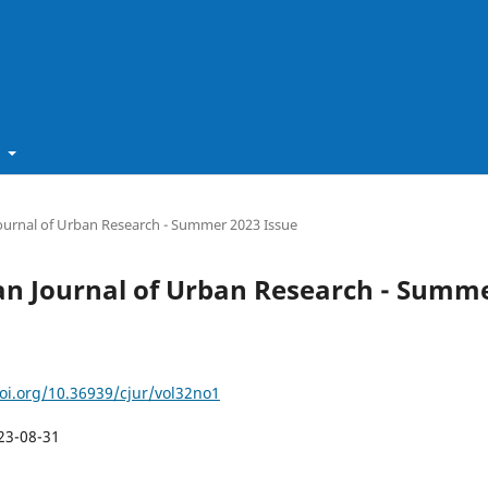
t
Journal of Urban Research - Summer 2023 Issue
dian Journal of Urban Research - Summ
doi.org/10.36939/cjur/vol32no1
23-08-31